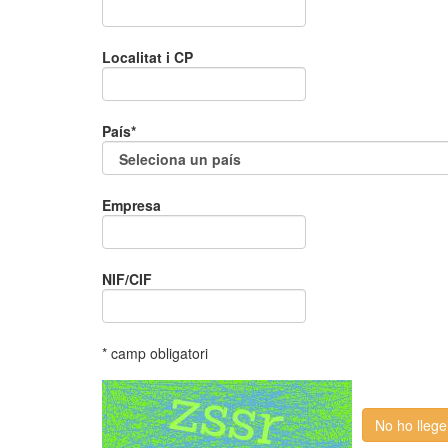
Localitat i CP
País*
Empresa
NIF/CIF
* camp obligatori
No ho llege