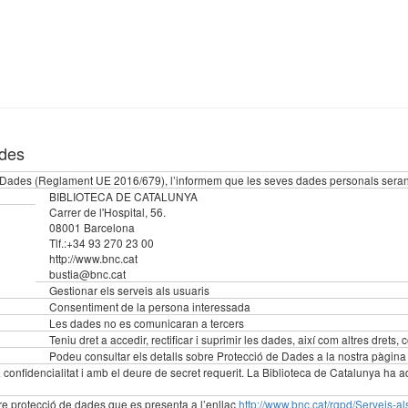
ades
Dades (Reglament UE 2016/679), l’informem que les seves dades personals seran 
BIBLIOTECA DE CATALUNYA
Carrer de l'Hospital, 56.
08001 Barcelona
Tlf.:+34 93 270 23 00
http://www.bnc.cat
bustia@bnc.cat
Gestionar els serveis als usuaris
Consentiment de la persona interessada
Les dades no es comunicaran a tercers
Teniu dret a accedir, rectificar i suprimir les dades, així com altres drets,
Podeu consultar els detalls sobre Protecció de Dades a la nostra pàgin
nfidencialitat i amb el deure de secret requerit. La Biblioteca de Catalunya ha a
obre protecció de dades que es presenta a l’enllaç
http://www.bnc.cat/rgpd/Serveis-al