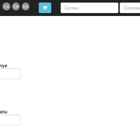
CA
EN
ES
enya
atiu