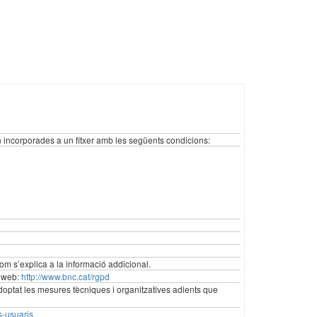
incorporades a un fitxer amb les següents condicions:
 com s’explica a la informació addicional.
a web:
http://www.bnc.cat/rgpd
doptat les mesures tècniques i organitzatives adients que
s-usuaris