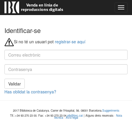
Comm
naveg
Identificar-se
Si no té un usuari pot
registrar-se aquí
Validar
Has oblidat la contrasenya?
2017 Biblioteca de Catalunya. Carrer de l'Hospital, 56. 08001 Barcelona.
Suggeriments
Tlf.:+34 93 270 23 00. Fax: +34 93 270 23 04
pib@bnc.cat
| Alguns drets reservats ·
Nota
tècnica
·
Avís legal