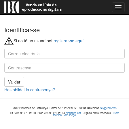
Comm
naveg
Identificar-se
Si no té un usuari pot
registrar-se aquí
Validar
Has oblidat la contrasenya?
2017 Biblioteca de Catalunya. Carrer de l'Hospital, 56. 08001 Barcelona.
Suggeriments
Tlf.:+34 93 270 23 00. Fax: +34 93 270 23 04
pib@bnc.cat
| Alguns drets reservats ·
Nota
tècnica
·
Avís legal