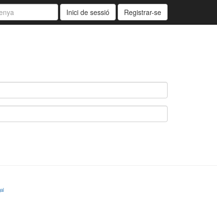
Inici de sessió
Registrar-se
al