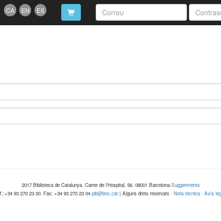
CA
EN
ES
2017 Biblioteca de Catalunya. Carrer de l'Hospital, 56. 08001 Barcelona.
Suggeriments
lf.:+34 93 270 23 00. Fax: +34 93 270 23 04
pib@bnc.cat
| Alguns drets reservats ·
Nota tècnica
·
Avís leg